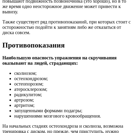
повышают подвижность позвоночника (это хорошо), но в то
же время одно неосторожное движение может привести к
вывиху.
Также существует ряд противопоказаний, при которых стоит с
осторожностью подойти к занятиям либо же отказаться от
диска совсем.
Противопоказания
Наибольшую опасность упражнения на скручивания
оказывают на людей, страдающих:
сколиозом;
остеохондрозом;
остеопорозом;
атеросклерозом;
радикулитом;
артрозом;
артритом;
запущенными формами подагры;
нарушениями мозгового кровообращения.
На начальных стадиях остеохондроза и сколиоза, возможна
тренировка с диском, но прежде, чем приступить, нужно