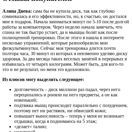
Алина Диева:
сама бы не купила диск, так как глубоко
сомневалась в его эффективности, но, к счастью, он достался
мне в подарок. Начала заниматься минут по 5-10 после долгой
работы за компьютером. Через неделю начала замечать, что
спина не так быстро устает, да и мышцы болят как после
полноценной тренировки. После этого я нашла в интернете
несколько упражнений, которые разнообразили мои
физкультминутки. Сейчас моя тренировка длится почти
полтора часа, 30 минут из которых я неизменно уделяю диску
здоровья. За два месяца таких веселых занятий в перерывах я
избавилась от четырех килограмм. Может быть, для кого-то
это и не результат, но меня это вдохновило.
Из плюсов могу выделить следующее:
долговечность – диск миллион раз падал, через него
переципались и роняли на него предметы, а он как
новенький;
подтяжка мышц происходит параллельно с похудением,
поэтому нет ни растяжек, ни обвисшей кожи;
повышает выносливость – теперь у меня не возникает
отдышки, когда я поднимаюсь на 5 этаж;
«делает» талию;
недорогой.