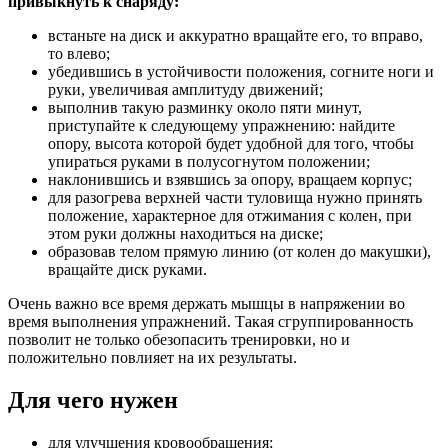
привыкнуть к снаряду:
встаньте на диск и аккуратно вращайте его, то вправо,
то влево;
убедившись в устойчивости положения, согните ноги и
руки, увеличивая амплитуду движений;
выполнив такую разминку около пяти минут,
приступайте к следующему упражнению: найдите
опору, высота которой будет удобной для того, чтобы
упираться руками в полусогнутом положении;
наклонившись и взявшись за опору, вращаем корпус;
для разогрева верхней части туловища нужно принять
положение, характерное для отжимания с колен, при
этом руки должны находиться на диске;
образовав телом прямую линию (от колен до макушки),
вращайте диск руками.
Очень важно все время держать мышцы в напряжении во
время выполнения упражнений. Такая сгруппированность
позволит не только обезопасить тренировки, но и
положительно повлияет на их результаты.
Для чего нужен
для улучшения кровообращения;