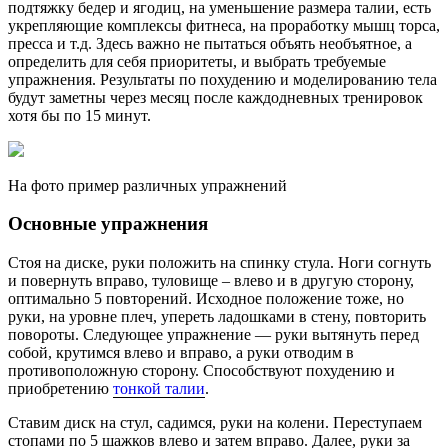
подтяжку бедер и ягодиц, на уменьшение размера талии, есть
укрепляющие комплексы фитнеса, на проработку мышц торса,
пресса и т.д. Здесь важно не пытаться объять необъятное, а
определить для себя приоритеты, и выбрать требуемые
упражнения. Результаты по похудению и моделированию тела
будут заметны через месяц после каждодневных тренировок
хотя бы по 15 минут.
На фото пример различных упражнений
Основные упражнения
Стоя на диске, руки положить на спинку стула. Ноги согнуть
и повернуть вправо, туловище – влево и в другую сторону,
оптимально 5 повторений. Исходное положение тоже, но
руки, на уровне плеч, упереть ладошками в стену, повторить
повороты. Следующее упражнение — руки вытянуть перед
собой, крутимся влево и вправо, а руки отводим в
противоположную сторону. Способствуют похудению и
приобретению
тонкой талии
.
Ставим диск на стул, садимся, руки на колени. Переступаем
стопами по 5 шажков влево и затем вправо. Далее, руки за