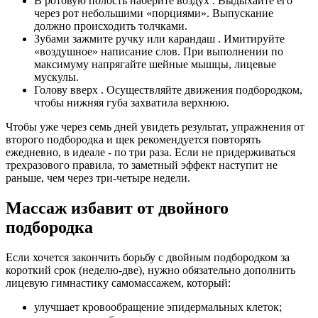
В ротовую полость наберите воздух
. Выдыхайте его
через рот небольшими «порциями». Выпускание
должно происходить толчками.
Зубами зажмите ручку или карандаш
. Имитируйте
«воздушное» написание слов. При выполнении по
максимуму напрягайте шейные мышцы, лицевые
мускулы.
Голову вверх . Осуществляйте движения подбородком,
чтобы нижняя губа захватила верхнюю.
Чтобы уже через семь дней увидеть результат, упражнения от
второго подбородка и щек рекомендуется повторять
ежедневно, в идеале - по три раза. Если не придерживаться
трехразового правила, то заметный эффект наступит не
раньше, чем через три-четыре недели.
Массаж избавит от двойного
подбородка
Если хочется закончить борьбу с двойным подбородком за
короткий срок (неделю-две), нужно обязательно дополнить
лицевую гимнастику самомассажем, который:
улучшает кровообращение эпидермальных клеток;