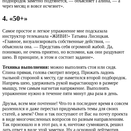
подбородок заметно подтянется, — объясняет Галина, — а
через месяц и вовсе исчезнет».
4. «50+»
Самое простое и легкое упражнение мне подсказала
инструктор телеканала «ЖИВИ!» Татьяна Лисицкая.
«Главное, визуализировать собственные действия, —
объяснила она. — Представь себя огромной жабой. Да,
понимаю, не очень приятно, но вспомни, как они раздувают
шею. В принципе, в этом и состоит задание».
Техника выполнения:
можно выполнять стоя или сидя.
Спина прямая, голова смотрит вперед. Прижать ладонь
тыльной стороной к месту, где наметился второй подбородок.
Напрячь шею, удерживать рукой вырастающую в размере
мышцу, тем самым нагнетая напряжение. Выполнять
упражнение нужно в течение пяти минут два раза в день.
Друзья, всем мое почтение! Что-то в последнее время я совсем
разленился и даже перестал придумывать темы для своих
статей, а зачем? Они и так поступают от Вас на почту проекта
в виде многочисленных вопросов по разным направлениям.
Так произошло и в этот раз, и я, ничтоже сумняшеся, решил
дать ответ в виде этой заметки. Ну а основной лейтмотив