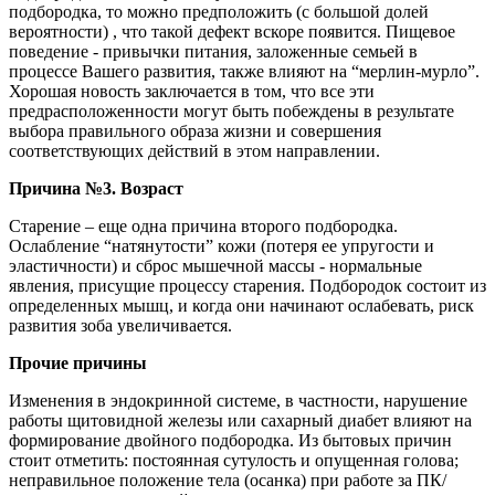
подбородка, то можно предположить
(с большой долей
вероятности)
, что такой дефект вскоре появится. Пищевое
поведение - привычки питания, заложенные семьей в
процессе Вашего развития, также влияют на “мерлин-мурло”.
Хорошая новость заключается в том, что все эти
предрасположенности могут быть побеждены в результате
выбора правильного образа жизни и совершения
соответствующих действий в этом направлении.
Причина №3. Возраст
Старение – еще одна причина второго подбородка.
Ослабление “натянутости” кожи
(потеря ее упругости и
эластичности)
и сброс мышечной массы - нормальные
явления, присущие процессу старения. Подбородок состоит из
определенных мышц, и когда они начинают ослабевать, риск
развития зоба увеличивается.
Прочие причины
Изменения в эндокринной системе, в частности, нарушение
работы щитовидной железы или сахарный диабет влияют на
формирование двойного подбородка. Из бытовых причин
стоит отметить: постоянная сутулость и опущенная голова;
неправильное положение тела (осанка) при работе за ПК/