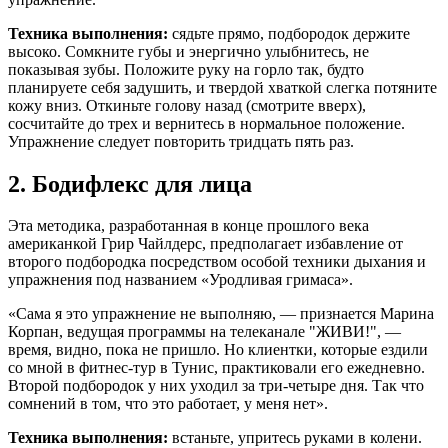
Техника выполнения:
сядьте прямо, подбородок держите
высоко. Сомкните губы и энергично улыбнитесь, не
показывая зубы. Положите руку на горло так, будто
планируете себя задушить, и твердой хваткой слегка потяните
кожу вниз. Откиньте голову назад (смотрите вверх),
сосчитайте до трех и вернитесь в нормальное положение.
Упражнение следует повторить тридцать пять раз.
2. Бодифлекс для лица
Эта методика, разработанная в конце прошлого века
американкой Грир Чайлдерс, предполагает избавление от
второго подбородка посредством особой техники дыхания и
упражнения под названием «Уродливая гримаса».
«Сама я это упражнение не выполняю, — признается Марина
Корпан, ведущая программы на телеканале "ЖИВИ!", —
время, видно, пока не пришло. Но клиентки, которые ездили
со мной в фитнес-тур в Тунис, практиковали его ежедневно.
Второй подбородок у них уходил за три-четыре дня. Так что
сомнений в том, что это работает, у меня нет».
Техника выполнения:
встаньте, упритесь руками в колени.