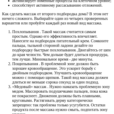
активизирует обменные процессы на клеточном уровне;
способствует активному рассасыванию отложений.
Как сделать массаж от второго подбородка дома? В этом нет
ничего сложного. Выбирайте один из четырех проверенных
вариантов или пробуйте каждый раз новый вид массажа.
Похлопывания . Такой массаж считается самым
простым. Однако его эффективность впечатляет.
Нанесите на подбородок питательный крем. Сомкните
пальцы, тыльной стороной ладони делайте по
подбородку быстрые похлопывания. Двигайтесь от шеи
до края челюсти. Чем дольше будет длиться процедура,
тем лучше. Минимальное время - две минуты.
Пощипывания . В проблемной зоне должно быть
хорошее кровообращение. Это ускорит борьбу с
двойным подбородком. Улучшить кровообращение
можно с помощью щипков. Такой вид массажа должен
длиться не меньше сорока секунд за один подход.
«Медовый» массаж
. Нужно намазать проблемную зону
медом. Массировать подушечками пальцев, пока кожа
не покраснеет. Движения должны быть плавными,
круговыми. Растягивать дерму категорически
запрещено: так проблема только усугубится. Остатки
продукта после массажа нужно смыть, подпитать зону