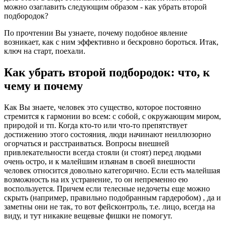
можно озаглавить следующим образом - как убрать второй
подбородок?
По прочтении Вы узнаете, почему подобное явление
возникает, как с ним эффективно и бескровно бороться. Итак,
ключ на старт, поехали.
Как убрать второй подбородок: что, к
чему и почему
Как Вы знаете, человек это существо, которое постоянно
стремится к гармонии во всем: с собой, с окружающим миром,
природой и тп. Когда кто-то или что-то препятствует
достижению этого состояния, люди начинают неиллюзорно
огорчаться и расстраиваться. Вопросы внешней
привлекательности всегда стояли (и стоят) перед людьми
очень остро, и к малейшим изъянам в своей внешности
человек относится довольно категорично. Если есть малейшая
возможность на их устранение, то он непременно ею
воспользуется. Причем если телесные недочеты еще можно
скрыть
(например, правильно подобранным гардеробом)
, да и
заметны они не так, то вот фейсконтроль, т.е. лицо, всегда на
виду, и тут никакие вещевые фишки не помогут.