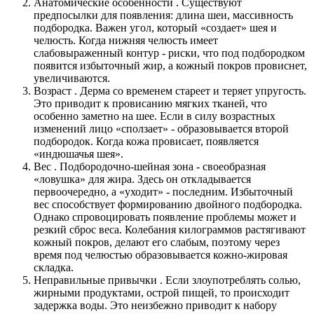
Анатомические особенности
. Существуют
предпосылки для появления: длина шеи, массивность
подбородка. Важен угол, который «создает» шея и
челюсть. Когда нижняя челюсть имеет
слабовыраженный контур - риски, что под подбородком
появится избыточный жир, а кожный покров провиснет,
увеличиваются.
Возраст . Дерма со временем стареет и теряет упругость.
Это приводит к провисанию мягких тканей, что
особенно заметно на шее. Если в силу возрастных
изменений лицо «сползает» - образовывается второй
подбородок. Когда кожа провисает, появляется
«индюшачья шея».
Вес . Подбородочно-шейная зона - своеобразная
«ловушка» для жира. Здесь он откладывается
первоочередно, а «уходит» - последним. Избыточный
вес способствует формированию двойного подбородка.
Однако спровоцировать появление проблемы может и
резкий сброс веса. Колебания килограммов растягивают
кожный покров, делают его слабым, поэтому через
время под челюстью образовывается кожно-жировая
складка.
Неправильные привычки
. Если злоупотреблять солью,
жирными продуктами, острой пищей, то происходит
задержка воды. Это неизбежно приводит к набору