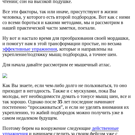
чтении; сон на высокой подушке.
Все эти факторы, так или иначе, присутствуют в жизни
человека, у которого есть второй подбородок. Вот как с ними
со всеми бороться и какими методами, мы и рассмотрим в
нашей практической части заметки, поехали.
Ну вот и настало время для преобразования своей мордашки,
и помогут нам в этой трансформации простые, но весьма
эффективные упражнения
, которые и направлены на
укрепление/подтяжку мышц подбородка, а точнее шеи.
Для начала давайте рассмотрим ее мышечный атлас.
Как Вы знаете, если чем-либо долго не пользоваться, то оно
приходит в негодность. Также и с мускулами, пока Вы
молоды, нет необходимости думать о тонусе мышц шеи, все и
так хорошо. Однако после
35
лет последние начинают
постепенно “просаживаться”, и если не уделять внимания их
укреплению, то жабий подбородок можно получить уже в
самом недалеком будущем.
Поэтому берем на вооружение следующие
действенные
упражнения
и начинаем следить за своим фейсом уже с