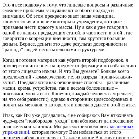
Это я все подвожу к тому, что лицевые вопросы и различные
смежные проблемы заслуживают особого подхода и
внимания. Об этом прекрасно знает наша медицина,
косметология и прочие конторы и учреждения, которые
призваны нести красоту в массы. Ну а как я уже говорил в
одной из наших предыдущих статей, в частности в этой , где
говорится о коррекции внешности, там крутятся большие
деньги. Вернее, деньги это даже результат доверчивости и
“развода” людей несознательными структурами.
Когда я готовил материал как убрать второй подбородок, я
прошерстил интернет на предмет информации по избавлению
от этого лицевого изъяна. И что Вы думаете? Больше всего
предложений - коммерческие, т.е. из разряда “приди-закажи-
купи”. Предлагаются как безобидные способы – различные
маски, крема, устройства, так и весьма болезненные –
подтяжки, уколы и тп. Конечно, каждый человек сам решает,
на что себя развести:), однако я сторонник целесообразных и
понятных методов, о которых я и поведаю далее в этой статье.
Итак, как Вы уже догадались, я не собираюсь Вам втюхивать
чудо-крем “подбородок, уходи” или абонемент на посещение
пластической клиники. Мы рассмотрим комплекс
мышечных
упражнений
, которые помогут Вам избавиться от этого
непрезентабельного недуга. Также в конце Вас ждут простые