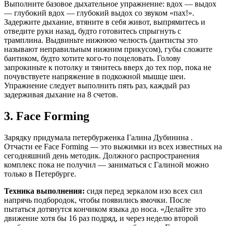
Выполните базовое дыхательное упражнение: вдох — выдох
— глубокий вдох — глубокий выдох со звуком «пах!».
Задержите дыхание, втяните в себя живот, выпрямитесь и
отведите руки назад, будто готовитесь спрыгнуть с
трамплина. Выдвиньте нижнюю челюсть (дантисты это
называют неправильным нижним прикусом), губы сложите
бантиком, будто хотите кого-то поцеловать. Голову
запрокиньте к потолку и тянитесь вверх до тех пор, пока не
почувствуете напряжение в подкожной мышце шеи.
Упражнение следует выполнить пять раз, каждый раз
задерживая дыхание на 8 счетов.
3. Face Forming
Зарядку придумала петербурженка Галина Дубинина .
Отчасти ее Face Forming — это выжимки из всех известных на
сегодняшний день методик. Должного распространения
комплекс пока не получил — заниматься с Галиной можно
только в Петербурге.
Техника выполнения:
сидя перед зеркалом изо всех сил
напрячь подбородок, чтобы появились ямочки. После
пытаться дотянутся кончиком языка до носа. «Делайте это
движение хотя бы 16 раз подряд, и через неделю второй