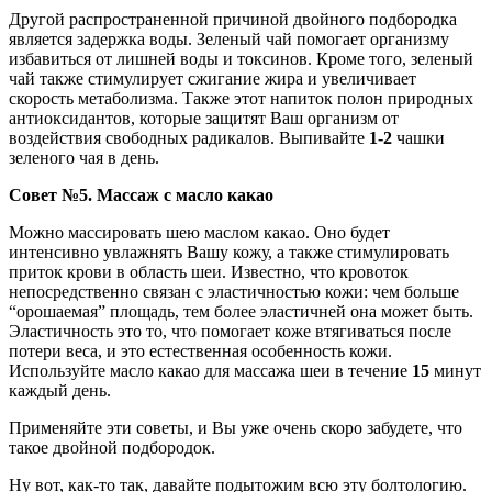
Другой распространенной причиной двойного подбородка
является задержка воды. Зеленый чай помогает организму
избавиться от лишней воды и токсинов. Кроме того, зеленый
чай также стимулирует сжигание жира и увеличивает
скорость метаболизма. Также этот напиток полон природных
антиоксидантов, которые защитят Ваш организм от
воздействия свободных радикалов. Выпивайте
1-2
чашки
зеленого чая в день.
Совет №5. Массаж с масло какао
Можно массировать шею маслом какао. Оно будет
интенсивно увлажнять Вашу кожу, а также стимулировать
приток крови в область шеи. Известно, что кровоток
непосредственно связан с эластичностью кожи: чем больше
“орошаемая” площадь, тем более эластичней она может быть.
Эластичность это то, что помогает коже втягиваться после
потери веса, и это естественная особенность кожи.
Используйте масло какао для массажа шеи в течение
15
минут
каждый день.
Применяйте эти советы, и Вы уже очень скоро забудете, что
такое двойной подбородок.
Ну вот, как-то так, давайте подытожим всю эту болтологию.