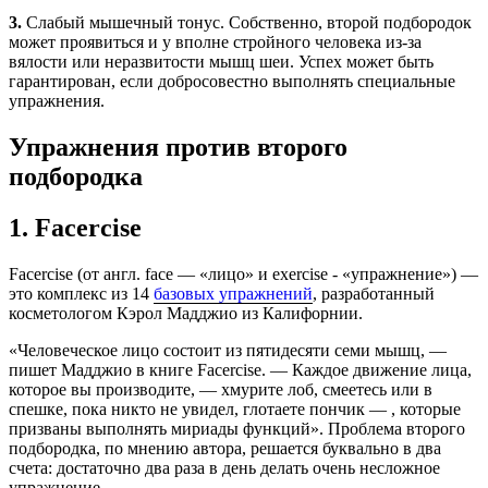
3.
Слабый мышечный тонус. Собственно, второй подбородок
может проявиться и у вполне стройного человека из-за
вялости или неразвитости мышц шеи. Успех может быть
гарантирован, если добросовестно выполнять специальные
упражнения.
Упражнения против второго
подбородка
1. Facercise
Facercise (от англ. face — «лицо» и exercise - «упражнение») —
это комплекс из 14
базовых упражнений
, разработанный
косметологом Кэрол Мадджио из Калифорнии.
«Человеческое лицо состоит из пятидесяти семи мышц, —
пишет Мадджио в книге Facercise. — Каждое движение лица,
которое вы производите, — хмурите лоб, смеетесь или в
спешке, пока никто не увидел, глотаете пончик — , которые
призваны выполнять мириады функций». Проблема второго
подбородка, по мнению автора, решается буквально в два
счета: достаточно два раза в день делать очень несложное
упражнение.