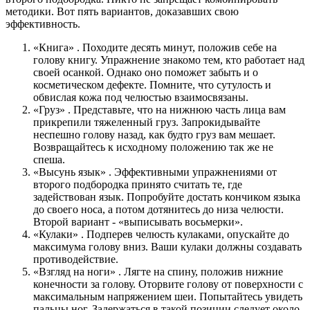
методики. Вот пять вариантов, доказавших свою
эффективность.
«Книга» . Походите десять минут, положив себе на
голову книгу. Упражнение знакомо тем, кто работает над
своей осанкой. Однако оно поможет забыть и о
косметическом дефекте. Помните, что сутулость и
обвислая кожа под челюстью взаимосвязаны.
«Груз» . Представьте, что на нижнюю часть лица вам
прикрепили тяжеленный груз. Запрокидывайте
неспешно голову назад, как будто груз вам мешает.
Возвращайтесь к исходному положению так же не
спеша.
«Высунь язык» . Эффективными упражнениями от
второго подбородка принято считать те, где
задействован язык. Попробуйте достать кончиком языка
до своего носа, а потом дотянитесь до низа челюсти.
Второй вариант - «выписывать восьмерки».
«Кулаки» . Подперев челюсть кулаками, опускайте до
максимума голову вниз. Ваши кулаки должны создавать
противодействие.
«Взгляд на ноги»
. Лягте на спину, положив нижние
конечности за голову. Оторвите голову от поверхности с
максимальным напряжением шеи. Попытайтесь увидеть
пальцы ног. Задержаться в такой позиции следует около