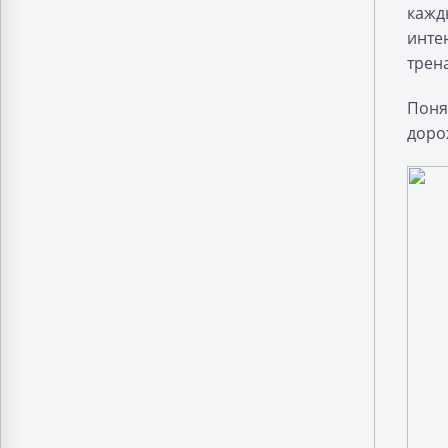
кажды
инте
трен
Поня
доро